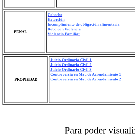
Cohecho
Extorsión
Incumplimiento de obligación alimentaria
Robo con Violencia
PENAL
Violencia Familiar
Juicio Ordinario Civil 1
Juicio Ordinario Civil 2
Juicio Ordinario Civil 3
Controversia en Mat. de Arrendamiento 1
Controversia en Mat. de Arrendamiento 2
PROPIEDAD
Para poder visualiza