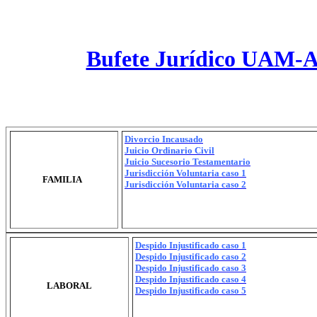
Bufete Jurídico UAM-A 
Divorcio Incausado
Juicio Ordinario Civil
Juicio Sucesorio Testamentario
Jurisdicción Voluntaria caso 1
FAMILIA
Jurisdicción Voluntaria caso 2
Despido Injustificado caso 1
Despido Injustificado caso 2
Despido Injustificado caso 3
Despido Injustificado caso 4
LABORAL
Despido Injustificado caso 5