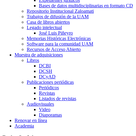
Expedientes jurídicos
Bases de datos multidisciplinarias en formato CD
Repositorio Institucional Zaloamati
Trabajos de difusión de la UAM
Casa de libros abiertos
Legado intelectual
José Luis Piñeyro
Memorias Históricas Electrónicas
Software para la comunidad UAM
Recursos de Acceso Abierto
Muestra de adquisiciones
Libros
DCBI
DCSH
DCyAD
Publicaciones periódicas
Periódicos
Revistas
Listados de revistas
Audiovisuales
Video
Diaporamas
Renovar en línea
Academia