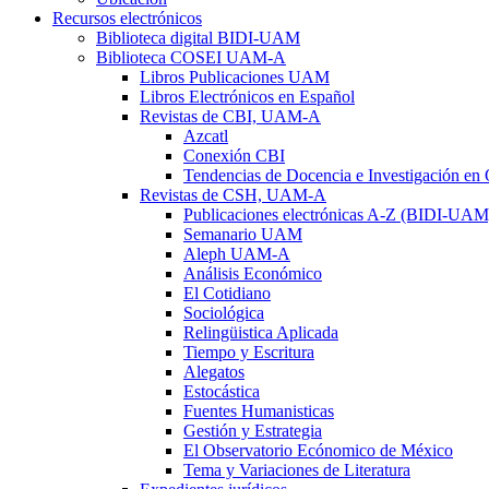
Recursos electrónicos
Biblioteca digital BIDI-UAM
Biblioteca COSEI UAM-A
Libros Publicaciones UAM
Libros Electrónicos en Español
Revistas de CBI, UAM-A
Azcatl
Conexión CBI
Tendencias de Docencia e Investigación en
Revistas de CSH, UAM-A
Publicaciones electrónicas A-Z (BIDI-UAM
Semanario UAM
Aleph UAM-A
Análisis Económico
El Cotidiano
Sociológica
Relingüistica Aplicada
Tiempo y Escritura
Alegatos
Estocástica
Fuentes Humanisticas
Gestión y Estrategia
El Observatorio Ecónomico de México
Tema y Variaciones de Literatura